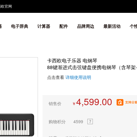
西欧官网
器
电子辞典
计算器
配件
品牌周边
最新活动
个
卡西欧电子乐器 电钢琴
88键渐进式击弦键盘便携电钢琴（含琴架+三
点击查看
详细使用说明
4,599.00
销售价
￥
购物积分
4599