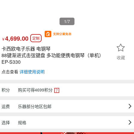
1
/7
4,699.00
定制
￥
卡西欧电子乐器 电钢琴
88键渐进式击弦键盘 多功能便携电钢琴（单机）
收藏
EP-S330
点击查看
详细使用说明
积分
购买可得
4699
积分
运费
乐器部分地区包邮
选择
规格