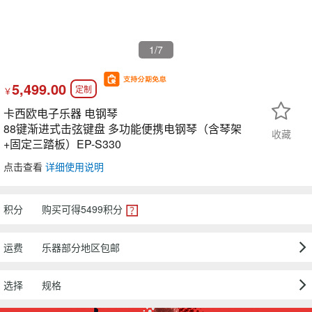
1
/7
5,499.00
定制
￥
卡西欧电子乐器 电钢琴
88键渐进式击弦键盘 多功能便携电钢琴（含琴架
收藏
+固定三踏板）EP-S330
点击查看
详细使用说明
积分
购买可得
5499
积分
运费
乐器部分地区包邮
选择
规格