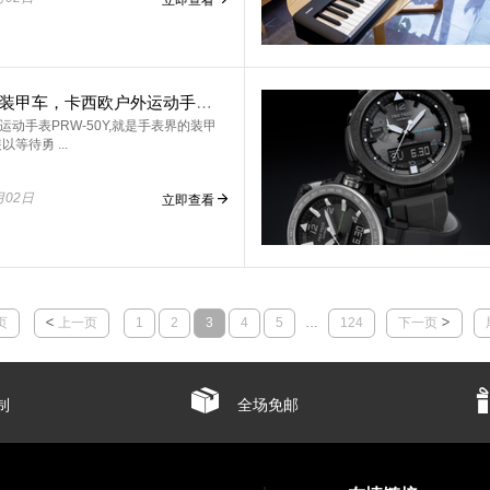
手表界的装甲车，卡西欧户外运动手表PRW-50Y
运动手表PRW-50Y,就是手表界的装甲
以等待勇 ...
月02日
立即查看
页
上一页
1
2
3
4
5
…
124
下一页
制
全场免邮