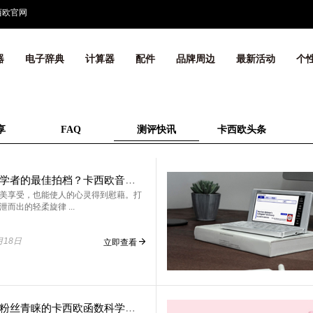
西欧官网
器
电子辞典
计算器
配件
品牌周边
最新活动
个
享
FAQ
测评快讯
卡西欧头条
什么是初学者的最佳拍档？卡西欧音乐陪练教学电子琴给你答案~
美享受，也能使人的心灵得到慰藉。打
而出的轻柔旋律 ...
月18日
立即查看
众多学生粉丝青睐的卡西欧函数科学计算器