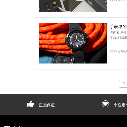
卡西欧户外
车,全副武装
2021年06
首
正品保证
个性定