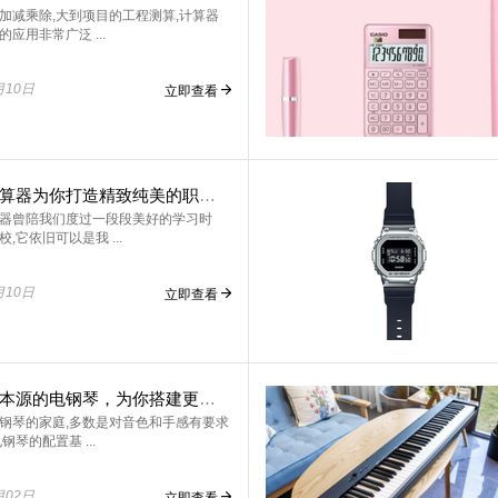
加减乘除,大到项目的工程测算,计算器
应用非常广泛 ...
月10日
立即查看
卡西欧计算器为你打造精致纯美的职场办公生活
器曾陪我们度过一段段美好的学习时
,它依旧可以是我 ...
月10日
立即查看
追溯声音本源的电钢琴，为你搭建更广阔的舞台
钢琴的家庭,多数是对音色和手感有要求
钢琴的配置基 ...
月02日
立即查看