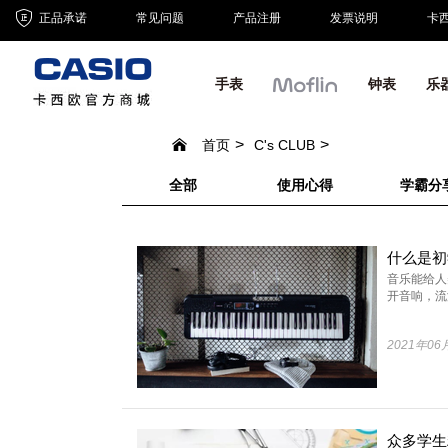
正品承诺
常见问题
产品注册
发票说明
卡
手表
钟表
乐
首页
C's CLUB
全部
使用心得
学霸分
音乐能给人
开音响，流泄
2021年06