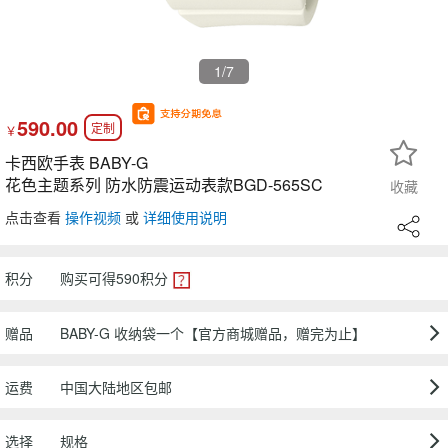
1
/7
590.00
定制
￥
卡西欧手表 BABY-G
花色主题系列 防水防震运动表款BGD-565SC
收藏
点击查看
操作视频
或
详细使用说明
积分
购买可得
590
积分
赠品
BABY-G 收纳袋一个【官方商城赠品，赠完为止】
运费
中国大陆地区包邮
选择
规格