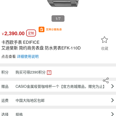
1
/7
2,390.00
定制
￥
卡西欧手表 EDIFICE
艾迪斐斯 简约商务表盘 防水男表EFK-110D
收藏
点击查看
详细使用说明
积分
购买可得
2390
积分
赠品
CASIO金属吸管咖啡杯一个【官方商城赠品，赠完为止】
运费
中国大陆地区包邮
选择
规格