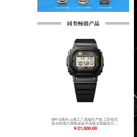
MR-G系列 山形工厂高端生产线 工匠技艺
防水防震六局电波蓝牙连接太阳能动力男
表MRG-B5000R-1DR
￥21,000.00