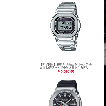
【明星同款】35周年纪念款 耐冲击构造全
金属 防震防水六局电波太阳能动力运动男
表GMW-B5000D-1PRN
￥3,690.00