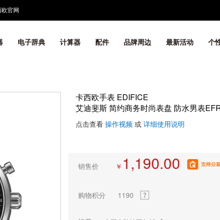
西欧官网
器
电子辞典
计算器
配件
品牌周边
最新活动
个
卡西欧手表 EDIFICE
艾迪斐斯 简约商务时尚表盘 防水男表EFR-
点击查看
操作视频
或
详细使用说明
1,190.00
销售价
￥
购物积分
1190