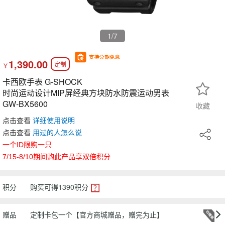
1
/7
1,390.00
定制
￥
卡西欧手表 G-SHOCK
时尚运动设计MIP屏经典方块防水防震运动男表
GW-BX5600
收藏
点击查看
详细使用说明
点击查看
用过
的人怎么说
一个ID限购一只
7/15-8/10期间购此产品享双倍积分
积分
购买可得
1390
积分
赠品
定制卡包一个【官方商城赠品，赠完为止】