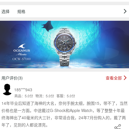
选择
规格
用户评价(3)
查看全部
185***943
商品：5.0分
物流：5.0分
客服：5.0分
14年毕业后知道了海神的大名，奈何手腕太细，腕围15，带不了，当然
价格也是一方面。中途戴过G-Shock和Apple Watch，等了整整十年最
终海神出了40毫米的大三针，非常适合我，24年7月份购入的，戴了两
年了，见到的人都说漂亮。