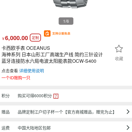
1
/6
6,000.00
定制
￥
卡西欧手表 OCEANUS
海神系列 日本山形工厂高端生产线 简约三针设计
收藏
蓝牙连接防水六局电波太阳能表款OCW-S400
点击查看
详细使用说明
一个ID限购一只
积分
购买可得
6000
积分
赠品
品牌定制江户切子杯一个【官方商城赠品，赠完为止】
运费
中国大陆地区包邮