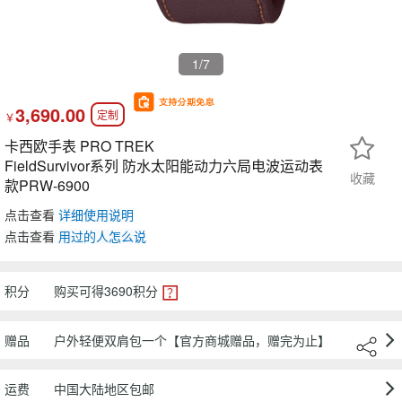
1
/7
3,690.00
定制
￥
卡西欧手表 PRO TREK
FieldSurvivor系列 防水太阳能动力六局电波运动表
收藏
款PRW-6900
点击查看
详细使用说明
点击查看
用过
的人怎么说
积分
购买可得
3690
积分
赠品
户外轻便双肩包一个【官方商城赠品，赠完为止】
运费
中国大陆地区包邮