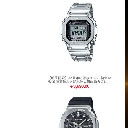
【明星同款】35周年纪念款 耐冲击构造全
金属 防震防水六局电波太阳能动力运动男
表GMW-B5000D-1PRN
￥3,690.00