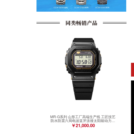
MR-G系列 山形工厂高端生产线 工匠技艺
防水防震六局电波蓝牙连接太阳能动力男
表MRG-B5000R-1DR
￥21,000.00