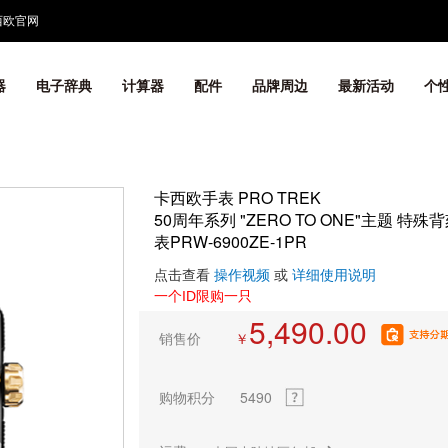
西欧官网
器
电子辞典
计算器
配件
品牌周边
最新活动
个
卡西欧手表 PRO TREK
50周年系列 "ZERO TO ONE"主题 
表PRW-6900ZE-1PR
点击查看
操作视频
或
详细使用说明
一个ID限购一只
5,490.00
销售价
￥
购物积分
5490