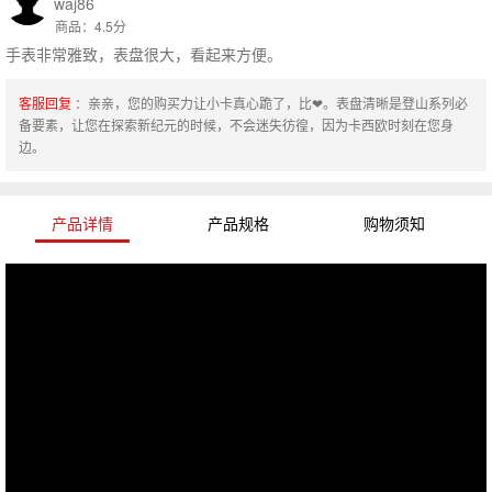
waj86
商品：4.5分
手表非常雅致，表盘很大，看起来方便。
客服回复
：亲亲，您的购买力让小卡真心跪了，比❤。表盘清晰是登山系列必
备要素，让您在探索新纪元的时候，不会迷失彷徨，因为卡西欧时刻在您身
边。
产品详情
产品规格
购物须知