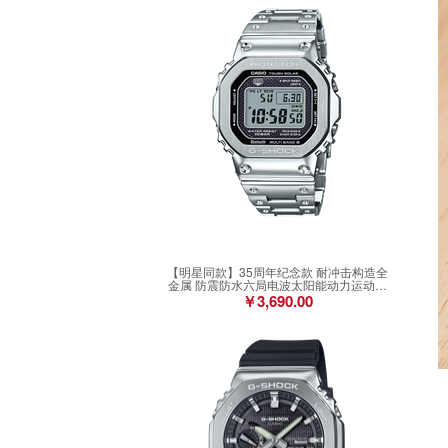
【明星同款】35周年纪念款 耐冲击构造全
金属 防震防水六局电波太阳能动力运动男
表GMW-B5000D-1PRN
￥3,690.00