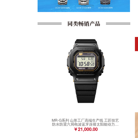
MR-G系列 山形工厂高端生产线 工匠技艺
防水防震六局电波蓝牙连接太阳能动力男
表MRG-B5000R-1DR
￥21,000.00