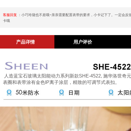
客服回复
：小巧玲珑也不差哦~亲亲需要配置表带的要求，小卡记下了。一定会反
卡哦
产品详情
用户评价
人造蓝宝石玻璃太阳能动力系列新款SHE-4522, 施华洛世奇元
表圈和表带涂有金色IP离子涂层，精致的可调节式表扣。