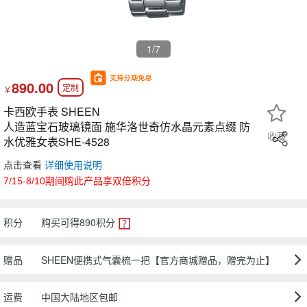
1
/7
890.00
定制
￥
卡西欧手表 SHEEN
人造蓝宝石玻璃镜面 施华洛世奇仿水晶元素点缀 防
收藏
水优雅女表SHE-4528
点击查看
详细使用说明
7/15-8/10期间购此产品享双倍积分
积分
购买可得
890
积分
赠品
SHEEN便携式气囊梳一把【官方商城赠品，赠完为止】
运费
中国大陆地区包邮