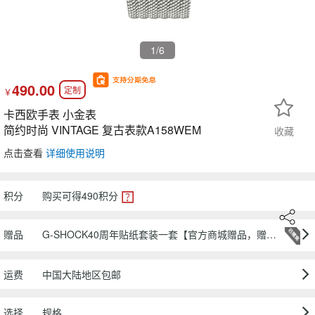
1
/6
490.00
定制
￥
卡西欧手表 小金表
简约时尚 VINTAGE 复古表款A158WEM
收藏
点击查看
详细使用说明
积分
购买可得
490
积分
赠品
G-SHOCK40周年贴纸套装一套【官方商城赠品，赠完为止】
运费
中国大陆地区包邮
选择
规格