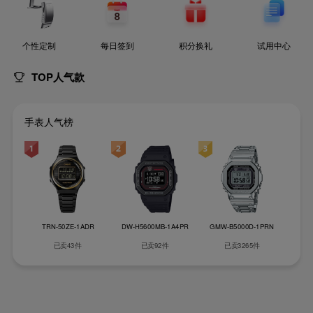
个性定制
每日签到
积分换礼
试用中心
TOP人气款
手表人气榜
TRN-50ZE-1ADR
DW-H5600MB-1A4PR
GMW-B5000D-1PRN
GM-
已卖43件
已卖92件
已卖3265件