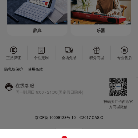
辞典
乐器
正品保证
个性定制
全场免邮
积分商城
专业售后
隐私权保护
使用条款
在线客服
周一到周日 9:00 - 21:00(国定假日除外)
扫码关注卡西欧官
方商城微信
京ICP备 10009123号-10 ©2017 CASIO