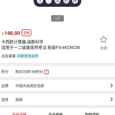
1
/7
148.00
定制
￥
卡西欧计算器 函数科学
适用于一二级建造师考试 新版FX-95CNCW
收藏
00:00:00
/ 01:16
点击查看
详细使用说明
积分
购买可得
148
积分
运费
中国大陆地区包邮
选择
规格
产品详情
产品规格
购物须知