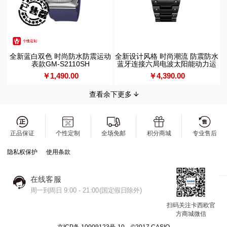
全新蓝白双色 时尚防水防震运动
全新设计风格 时尚潮流 防震防水
表款GM-S2110SH
蓝牙连接六局电波太阳能动力运
动男表GMW-BZ5000
￥1,490.00
￥4,390.00
查看余下更多
正品保证
个性定制
全场免邮
积分商城
专业售后
隐私权保护
使用条款
在线客服
周一到周日 9:00 - 21:00(国定假日除外)
扫码关注卡西欧官
方商城微信
京ICP备 10009123号-10 ©2017 CASIO