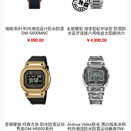
啪嗒系列 时尚潮流设计防水防震
全新耀彩 渐变彩虹IP涂层 防震防
DW-5600MNC
水蓝牙连接六局电波太阳能动力
运动男表GMW-BZ5000RC-1PR
￥890.00
￥4,990.00
坚韧硬核 经典方块 防水防震运动
Joshua Vides联名 黑白线条涂鸦
男表GM-H5600系列
时尚潮流防水防震运动腕表DW-