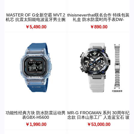
MASTER OF G全新空霸 MVT.2
thisisneverthat联名合作 特殊包装
机芯 抗震太阳能电波蓝牙男士腕
礼盒 防水防震时尚手表DW-
表GWR-B3000
5600TNT-7PR
￥5,490.00
￥890.00
功能性经典方块 防水防震运动男
MR-G FROGMAN 系列 30周年纪
表GBX-H5600
念款 日本山形工厂 人造蓝宝石 玻
璃镜面背刻 防水防震防磁蓝牙六
￥1,990.00
￥53,000.00
局电波太阳能动力表款MRG-
BF1000EB-1ADR