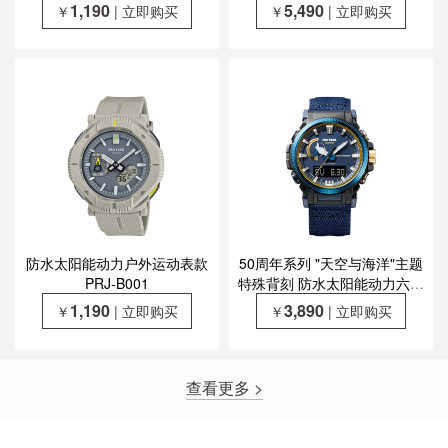
能动力六局电波运动男表
1,190
5,490
￥
| 立即购买
￥
| 立即购买
PRW-6900ZE-1PR
防水太阳能动力户外运动表款
50周年系列 "天空与海洋"主题
PRJ-B001
特殊背刻 防水太阳能动力六局
电波运动男表PRW-61SS-
1,190
3,890
￥
| 立即购买
￥
| 立即购买
2PR
查看更多 >