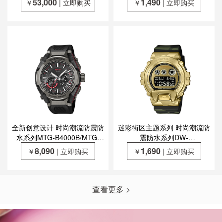
53,000
1,490
￥
| 立即购买
￥
| 立即购买
震防磁蓝牙六局电波太阳能动
力表款MRG-BF1000EB-
1ADR
全新创意设计 时尚潮流防震防
迷彩街区主题系列 时尚潮流防
水系列MTG-B4000B/MTG-
震防水系列DW-
B4000BD
6900CMG/GA-700CMG/GM-
8,090
1,690
￥
| 立即购买
￥
| 立即购买
6900CMG/GA-700CF/DW-
6900CF
查看更多 >