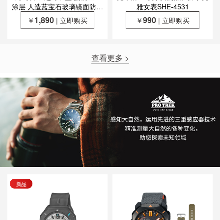
涂层 人造蓝宝石玻璃镜面防水
雅女表SHE-4531
优雅女表SHS-D300CG/SHS-
1,890
990
￥
| 立即购买
￥
| 立即购买
D400CG
查看更多 >
新品