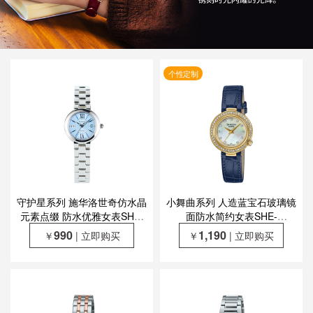
个性定制
守护星系列 施华洛世奇仿水晶
小舞曲系列 人造蓝宝石玻璃镜
元素点缀 防水优雅女表SHE-
面防水简约女表SHE-
4528D-2AUPFS
4565GRL/SHE-4565GBL
990
1,190
￥
| 立即购买
￥
| 立即购买