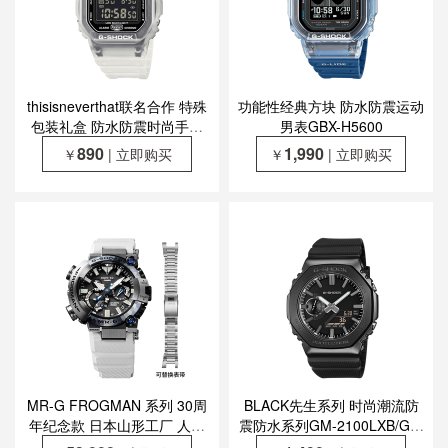
thisisneverthat联名合作 特殊
功能性经典方块 防水防震运动
包装礼盒 防水防震时尚手表
男表GBX-H5600
DW-5600TNT-7PR
890
1,990
￥
| 立即购买
￥
| 立即购买
MR-G FROGMAN 系列 30周
BLACK先生系列 时尚潮流防
年纪念款 日本山形工厂 人造
震防水系列GM-2100LXB/GA-
蓝宝石 玻璃镜面背刻 防水防
2100LXB