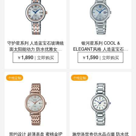
守护星系列 人造蓝宝石玻璃镜
银河星系列 COOL &
面太阳能动力 防水优雅女表
ELEGANT风格 人造蓝宝石玻
SHS-4530
璃镜面太阳能动力防水简约女
1,890
1,590
￥
| 立即购买
￥
| 立即购买
表SHS-4529
个性定制
个性定制
简约设计 超薄表盘 蜜桃金IP
施华洛世奇仿水晶点缀 防水优