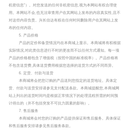
机密信息
"
）。对您发送的任何非机密信息
,
视为本网站有权合理使
用。本网站不会
,
也无法审查用户在其网站上发布的内容真实性
,
且不
对这些内容负责。兴长信达有权在任何时间删除用户在其网站上发
布的任何内容。
5.
产品价格
产品的定价和备货情况均在本商城上显示。本
商城
将有权根据
实际情况
,
对此类信息进行不时的更改而不以任何方式通知。每一项
产品的价格都包含了增值税（按照中国的标准税率）。产品价格将
不包含送货费
,
具体送货费用根据您选择的送货方式的不同而异。
6.
定货、付款与送货
本
商城
将会把您订购的产品送到您指定的送货地址。具体定
货、付款与送货安排请参见支付配送条款。本商城提醒您
,
本
商城
网
站上列出的送货时间均是根据正常情况下的处理流程所需的时间预
计得出的（并不包括突发不可抗力因素的影响）。
7.
售后服务
本
商城
将会对您的订购的产品提供保证和售后服务。具体保证
和售后服务安排请参见售后服务条款。