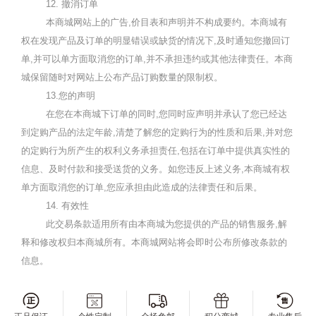
12.
撤消订单
本
商城
网站上的广告
,
价目表和声明并不构成要约。本
商城
有
权在发现产品及订单的明显错误或缺货的情况下
,
及时通知您撤回订
单
,
并可以单方面取消您的订单,并不承担违约或其他法律责任。本
商
城
保留随时对网站上公布产品订购数量的限制权。
13.
您的声明
在您在本
商城
下订单的同时
,
您同时应声明并承认了您已经达
到定购产品的法定年龄
,
清楚了解您的定购行为的性质和后果
,
并对您
的定购行为所产生的权利义务承担责任
,
包括在订单中提供真实性的
信息、及时付款和接受送货的义务。如您违反上述义务
,
本
商城
有权
单方面取消您的订单
,
您应承担由此造成的法律责任和后果。
14.
有效性
此交易条款适用所有由本
商城
为您提供的产品的销售服务
,
解
释和修改权归本
商城
所有。本
商城
网站将会即时公布所修改条款的
信息。