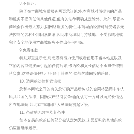
8.
不保证。
除了在本商城售后服务网页承诺以外
,
本
商城
对所提供的产品
和服务不提供任何其他保证,但有关法律明确规定除外。此外
,
尽管本
商城
会作出最大努力
,
因网络服务的特性
,
本
商城
的经营可能受诸多无
法控制的各种外部因素影响
,
因此本
商城
就可持续地、不受影响地或
完全安全地使用本
商城
服务不作出任何担保。
9.
免责条款
特别郑重提示您,对您没有能力使用或者使用不当本站点以及
它的内容或链接而引起的任何后果,卡西欧和兴长信达不承担任何赔
偿负责
,
这些赔偿包括但不限于特殊的
,
偶然的或间接的赔偿。
10.
适用的法律和管辖权
您和本
商城
之间的有关您订购产品所构成的合同将适用中华人
民共和国的法律。因购买产品引发争端的,认可一方可以向兴长信达
所在地法院,即北京市朝阳区人民法院提起诉讼。
11.
条款的无效性及其条件
如本交易条款的任何部分被认定为无效
,
未受影响的其他条款
仍应当继续履行。