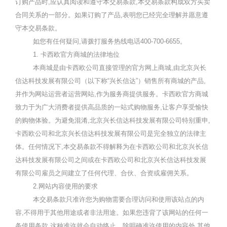
订购产品时,应认真阅读和遵守本交易条款,本交易条款构成双方买卖
合同关系的一部分。如果订购了产品,表明您已经完全理解并愿意遵
守本交易条款。
如您有任何疑问
,
请拨打服务热线电话
400-700-6655
。
1.
卡西欧官方商城的法律地位
本商城是由卡西欧公司直接管理的官方网上商城
,
由北京兴长
信达科技发展有限公司（以下称
“
兴长信达
”
）销售所有商城的产品,
并作为网站运营者运营网站,作为服务商提供服务。卡西欧官方商城
致力于为广大消费者提供高品质的一站式购物服务
,
让客户享受愉快
的购物体验。为避免混淆
,
北京兴长信达科技发展有限公司特别重申
,
卡西欧公司和北京兴长信达科技发展有限公司是完全独立的法律主
体。任何情况下
,
本交易条款不得解释为在卡西欧公司和北京兴长信
达科技发展有限公司之间或在卡西欧公司和北京兴长信达科技发展
有限公司雇员之间建立了任何代理、合伙、合资或雇佣关系。
2.
网站内容使用的要求
本交易条款只准许您为购物需要合理访问和使用该站点的内
容
,
不得用于其他用途或者非法用途。如果您违背了该网站的任何一
条使用条款
,
这种准许就会自动终止。除明确准许使用的内容外,其他