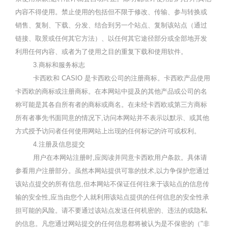
内容不得使用。禁止使用的包括但不限于修改、传输、参与转换或
销售、复制、下载、分发、结合到另一个站点、复制该站点（通过
链接、取景或任何其它方法）、以任何其它途径部分或全部地开发
利用任何内容、或者为了使用之目的重复下载和使用软件。
3.
商标和服务标志
卡西欧和
CASIO
是卡西欧公司的注册商标。卡西欧产品使用
卡西欧的商标或注册商标。在本网站中提及的其他产品或公司的名
称可能是其各自所有者的商标或商名。在未经卡西欧或第三方商标
所有者事先书面同意的情况下
,
访问本网站并不表示以默示、或其他
方式授予访问者任何使用网站上出现的任何标记的许可或权利。
4.
注册及信息提交
用户在本网站注册时
,
应阅读并同意卡西欧用户条款。具体请
参看用户注册部分。虽然本网站提供可靠的技术
,
以力争保护您通过
该站点提交的所有信息
,
但本网站不保证任何往来于该站点的信息传
输的安全性,应当由您个人就利用该站点提供的任何信息的安全性承
担可能的风险。请不要通过该站点发送任何机密的、违法的或隐私
的信息。凡您通过网站提交的任何信息都将被认为是不保密的（
"
非