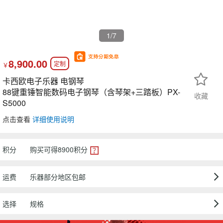
1
/7
8,900.00
定制
￥
卡西欧电子乐器 电钢琴
88键重锤智能数码电子钢琴（含琴架+三踏板）PX-
收藏
S5000
点击查看
详细使用说明
积分
购买可得
8900
积分
运费
乐器部分地区包邮
选择
规格