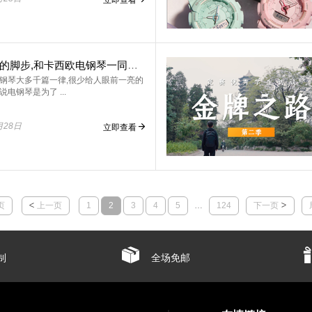
跟上夏天的脚步,和卡西欧电钢琴一同燥起来
钢琴大多千篇一律,很少给人眼前一亮的
电钢琴是为了 ...
月28日
立即查看
页
上一页
1
2
3
4
5
…
124
下一页
制
全场免邮