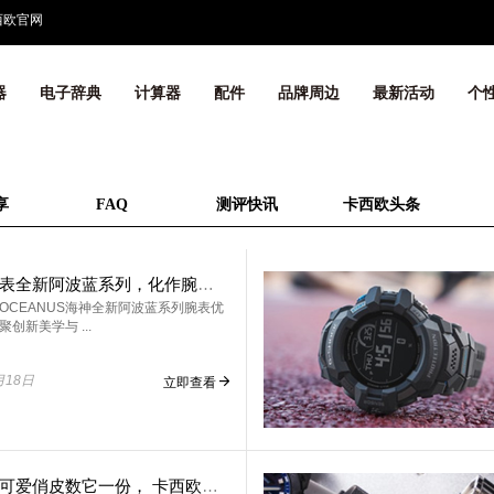
西欧官网
器
电子辞典
计算器
配件
品牌周边
最新活动
个
享
FAQ
测评快讯
卡西欧头条
卡西欧手表全新阿波蓝系列，化作腕间深海
OCEANUS海神全新阿波蓝系列腕表优
创新美学与 ...
月18日
立即查看
夏日里的可爱俏皮数它一份， 卡西欧Dance主题系列腕表