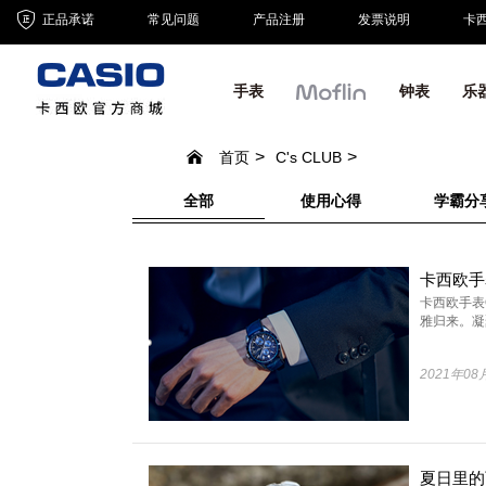
正品承诺
常见问题
产品注册
发票说明
卡
手表
钟表
乐
首页
C's CLUB
全部
使用心得
学霸分
卡西欧手表
雅归来。凝聚
2021年08