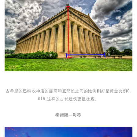
古希腊的巴特农神庙的庙高和底部长之间的比例刚好是黄金比例
0.
618
,这样的古代建筑更显壮观。
泰姬陵
—
对称