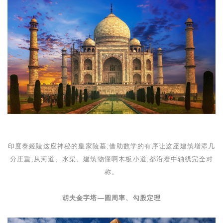
印度泰姬陵这座神秘的皇家陵墓,借助数学的有序让这座建筑增添几
分庄重,从河道、水渠、建筑物懂啊木板小道,都沿着中轴线完全对
称。
胡夫金字塔
—
圆周率、勾股定理