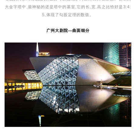
大金字塔中
,
最神秘的还是塔中的墓室
,
它的长
,
宽
,
高之比恰好是
3:4:
5
,体现了勾股定理的数值。
广州大剧院
—
曲面细分