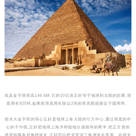
埃及金字塔塔高
146.6M
,它的
10
亿倍正好等于地球到太阳的距离
,
塔
底周长
920M,
如果把塔底周长除以
2
倍的塔高那就接近于圆周率。
胡夫大金字塔的塔心正好是地球上各大陆的引力中心
,
通过塔底的中
心的子午线
,
正好把地球上海洋和陆地分成相等的两半
.
把正方形的
塔底的两条对角线延长,正好可以把尼罗河三角洲夹在里面。在胡夫