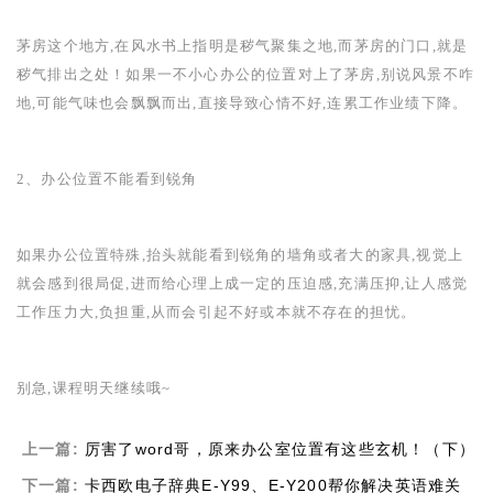
茅房这个地方,在风水书上指明是秽气聚集之地,而茅房的门口,就是
秽气排出之处！如果一不小心办公的位置对上了茅房,别说风景不咋
地,可能气味也会飘飘而出,直接导致心情不好,连累工作业绩下降。
2
、办公位置不能看到锐角
如果办公位置特殊,抬头就能看到锐角的墙角或者大的家具,视觉上
就会感到很局促,进而给心理上成一定的压迫感,充满压抑,让人感觉
工作压力大,负担重,从而会引起不好或本就不存在的担忧。
别急,课程明天继续哦
~
上一篇:
厉害了word哥，原来办公室位置有这些玄机！（下）
下一篇:
卡西欧电子辞典E-Y99、E-Y200帮你解决英语难关