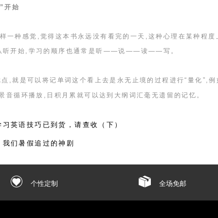
”开始
样一种感觉,觉得这本书永远没有看完的一天,这种心理在某种程度
从听开始,学习的顺序也通常是听——说——读——写。
优点,就是可以将记单词这个看上去是永无止境的过程进行“量化”,例
背景音循环播放,日积月累就可以达到大纲词汇毫无遗留的记忆。
学习英语技巧已到货，请查收（下）
，我们暑假追过的神剧
个性定制
全场免邮