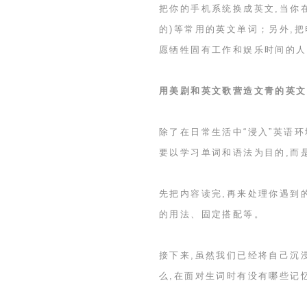
把你的手机系统换成英文,当你
的
)
等常用的英文单词；另外,把
愿牺牲固有工作和娱乐时间的人
用美剧和英文歌营造文青的英文
除了在日常生活中“浸入”英语
要以学习单词和语法为目的,而
先把内容读完,再来处理你遇到
的用法、固定搭配等。
接下来,虽然我们已经将自己沉
么,在面对生词时有没有哪些记