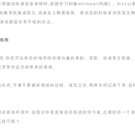
在用微信给朋友发表情时,就能学习到像
whimper(
呜咽
)
、
dizzy(
电脑系统换成英文,或者在上网看新闻、查信息的时候多浏览英文网
来说都是非常不错的办法。
氛围
环境,你也可以有目的地寻找你感兴趣的美剧、英剧、或者英文歌曲
是享受作品为你带来的美感。
的生词,尽量不要破坏阅读的过程。读完之后,再将生词记录下来,这
浸在英语环境中,但我们毕竟是母语非英语的学习者,总要经历一个
忆技巧呢？