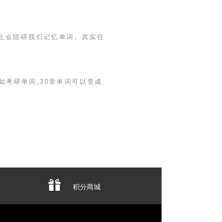
上会阻碍我们记忆单词。其实任
如考研单词,
30
章单词可以变成
积分商城
专业售