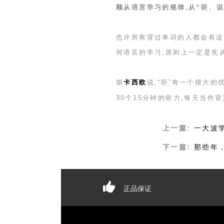
顺从语言学习的规律,从“听、说
也许所有背过单词的人都会有这
何语言的学习,原则上一定是先
据
卡西欧
说,“听”有一个很大的
30
个
15
分钟的听力,每天当作
上一篇:
一大波
下一篇:
那些年
正品保证