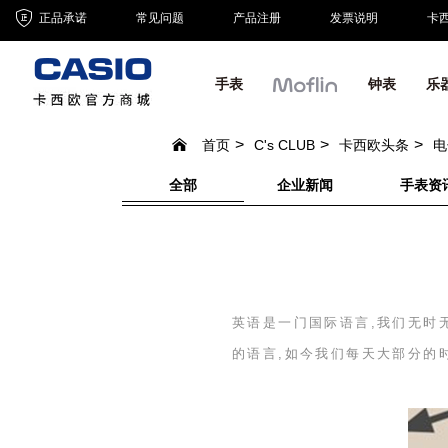
正品承诺
常见问题
产品注册
发票说明
卡
手表
钟表
乐
首页
C's CLUB
卡西欧头条
电
全部
企业新闻
手表资
英语是一门国际语言,我们无时
的语言,如今我们每天大部分的