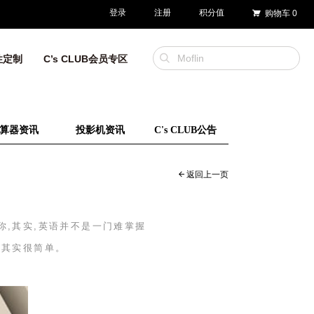
登录
注册
积分值
购物车
0
性定制
C’s CLUB会员专区
算器资讯
投影机资讯
C's CLUB公告
返回上一页
你,其实,英语并不是一门难掌握
语其实很简单。