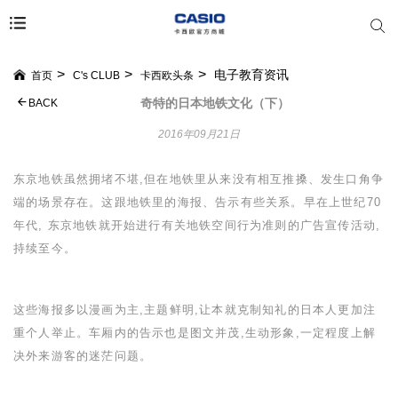
电子教育资讯
首页
C's CLUB
卡西欧头条
奇特的日本地铁文化（下）
BACK
2016年09月21日
东京地铁虽然拥堵不堪,但在地铁里从来没有相互推搡、发生口角争
端的场景存在。这跟地铁里的海报、告示有些关系。早在上世纪
70
年代, 东京地铁就开始进行有关地铁空间行为准则的广告宣传活动,
持续至今。
这些海报多以漫画为主,主题鲜明,让本就克制知礼的日本人更加注
重个人举止。车厢内的告示也是图文并茂,生动形象,一定程度上解
决外来游客的迷茫问题。