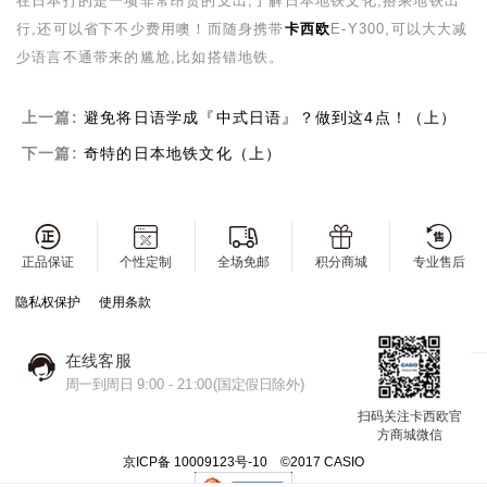
在日本打的是一项非常昂贵的支出,了解日本地铁文化,搭乘地铁出
行,还可以省下不少费用噢！而随身携带
卡西欧
E-Y300,可以大大减
少语言不通带来的尴尬,比如搭错地铁。
上一篇:
避免将日语学成『中式日语』？做到这4点！（上）
下一篇:
奇特的日本地铁文化（上）
正品保证
个性定制
全场免邮
积分商城
专业售后
隐私权保护
使用条款
在线客服
周一到周日 9:00 - 21:00(国定假日除外)
扫码关注卡西欧官
方商城微信
京ICP备 10009123号-10 ©2017 CASIO