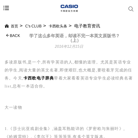
电子教育资讯
首页
C's CLUB
卡西欧头条
学了这么多年英语，却读不完一本英文原版书？
BACK
（上）
2016年12月15日
多读原版书,是一个,所有学英语的人,都懂的道理。尤其是英语专业
的学生,阅读大量的英文名著,即便艰巨,也大概是,要咬着牙完成的任
务。今天,
卡西欧电子辞典
带着大家看看英语专业学生必读经典名著
list
,总有一本适合你。
大一读物
1.
《莎士比亚戏剧全集》,涵盖耳熟能详的《罗密欧与朱丽叶》,
《哈姆雷特》,《李尔王》等等等等,有多个英文版本。