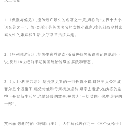
大二读物
1.
《傲慢与偏见》,流传最广最久的名著之一,毛姆称为“世界十大小
说名著之一”。简·奥斯汀是英国著名的女性小说家,擅长刻画乡村家
庭女性的婚姻和生活,文字常常活泼风趣。
2.
《格列佛游记》,英国作家乔纳森·斯威夫特的长篇游记体讽刺小
说,反映
18
世纪前半期英国统治阶级的腐败和罪恶。
3.
《大卫·科波菲尔》,这是狄更斯的一部长篇小说,讲述主人公科波
菲尔是个遗腹子
,
继父对他和母亲横加虐待,母亲去世后,在姨婆的监
护下开始新生活的,亲情冷暖的故事,被誉为“一切英国小说中最好的
一部”。
艾米丽·勃朗特的《呼啸山庄》、大仲马代表作之一《三个火枪手》