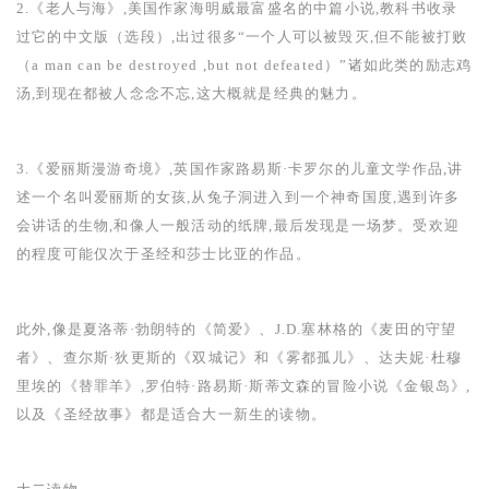
2.
《老人与海》,美国作家海明威最富盛名的中篇小说,教科书收录
过它的中文版（选段）,出过很多“一个人可以被毁灭,但不能被打败
（
a man can be destroyed ,but not defeated
）”诸如此类的励志鸡
汤,到现在都被人念念不忘,这大概就是经典的魅力。
3.
《爱丽斯漫游奇境》,英国作家路易斯·卡罗尔的儿童文学作品,讲
述一个名叫爱丽斯的女孩,从兔子洞进入到一个神奇国度,遇到许多
会讲话的生物,和像人一般活动的纸牌,最后发现是一场梦。受欢迎
的程度可能仅次于圣经和莎士比亚的作品。
此外,像是夏洛蒂·勃朗特的《简爱》、
J.D.
塞林格的《麦田的守望
者》、查尔斯·狄更斯的《双城记》和《雾都孤儿》、达夫妮·杜穆
里埃的《替罪羊》,罗伯特·路易斯·斯蒂文森的冒险小说《金银岛》,
以及《圣经故事》都是适合大一新生的读物。