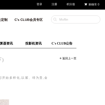
登录
注册
积分值
购物车
0
性定制
C’s CLUB会员专区
算器资讯
投影机资讯
C's CLUB公告
返回上一页
下）
开始多样化,以紫、绯为贵,金