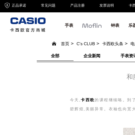
正品承诺
常见问题
产品注册
发票说明
卡
手表
钟表
乐
首页
C's CLUB
卡西欧头条
电
全部
企业新闻
手表资
和
今天,
卡西欧
的课程继续咯。到了
碧辉煌,美丽异常。衣袖也向宽