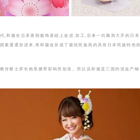
代,和服在沿承唐朝服饰基础上改进,加工,后来一向脑洞大开的日
因素通通加进来,将和服改良成了最炫民族风的具有日本民族特色
教传教士穿长袍系腰带影响而创造。所以说和服是三国的混血产物