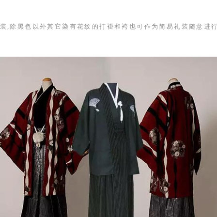
装,除黑色以外其它染有花纹的打褂和袴也可作为简易礼装随意进