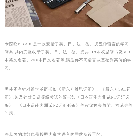
卡西欧
E-Y800
是一款囊括了英、日、法、德、汉五种语言的学习
辞典,其内完整收录了英、日、法、德、汉共
119
本权威辞书及
300
本英文名著、
200
本日文名著等,满足你不同语言从基础到高阶的学
习。
另外还有针对留学的辞书如《新东方雅思词汇》、《新东方
SAT
词
汇》,以及针对日语等级考试的辞书如《日本语能力测试
N1
词汇必
备》、《日本语能力测试
N2
词汇必备》等帮你解决留学、考试等等
问题。
辞典内的功能也是按照大家学语言的需求所设置的。