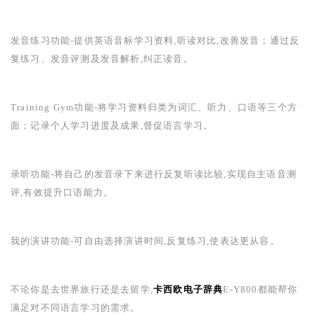
发音练习功能
-
提供英语音标学习资料,听读对比,改善发音；通过反
复练习、发音评测及发音解析,纠正读音。
Training Gym
功能
-
将学习资料归类为词汇、听力、口语等三个方
面；记录个人学习进度及成果,督促语言学习。
录听功能
-
将自己的发音录下来进行反复听读比较,实现自主语音测
评,有效提升口语能力。
我的演讲功能
-
可自由选择演讲时间,反复练习,使表达更从容。
不论你是去世界旅行还是去留学,
卡西欧电子辞典
E-Y800
都能帮你
满足对不同语言学习的需求。