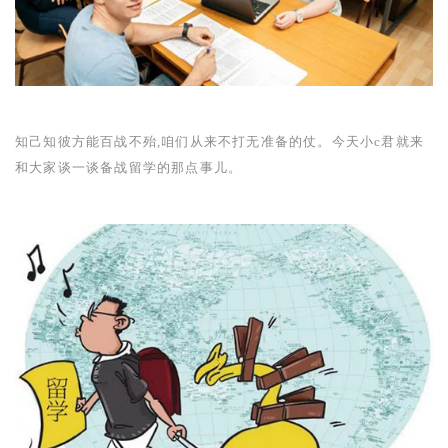
知己知彼方能百战不殆,咱们从来不打无准备的仗。今天小
c
君就来
和大家谈一谈备战留学的那点事儿。