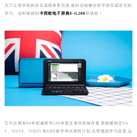
为了让留学前的语言成绩单更完美,最好还能够在留学前完成语言的
学习。这时候就到
卡西欧电子辞典
E-G200
登场啦！
它不仅拥有
86
本权威辞书
500
本英文著作的储存量,更能够制定
SA
T
、
IELTS
、
TOEFL
和
GRE
留学考试课程计划,合理规划学习进度,运