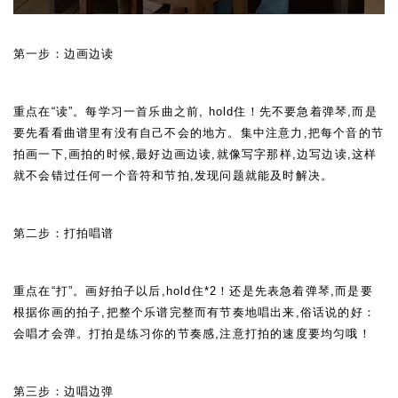
第一步：边画边读
重点在
“
读
”
。每学习一首乐曲之前,
hold
住！先不要急着弹琴,而是
要先看看曲谱里有没有自己不会的地方。集中注意力,把每个音的节
拍画一下,画拍的时候,最好边画边读,就像写字那样,边写边读,这样
就不会错过任何一个音符和节拍,发现问题就能及时解决。
第二步：打拍唱谱
重点在
“
打
”
。画好拍子以后,
hold
住
*2
！还是先表急着弹琴,而是要
根据你画的拍子,把整个乐谱完整而有节奏地唱出来,俗话说的好：
会唱才会弹。打拍是练习你的节奏感,注意打拍的速度要均匀哦！
第三步：边唱边弹