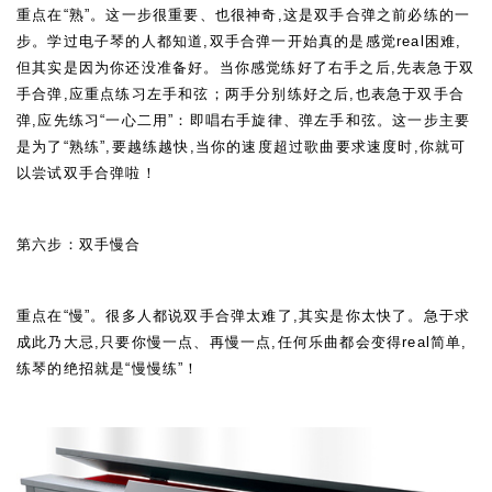
重点在“熟”。这一步很重要、也很神奇,这是双手合弹之前必练的一
步。学过电子琴的人都知道,双手合弹一开始真的是感觉
real
困难,
但其实是因为你还没准备好。当你感觉练好了右手之后,先表急于双
手合弹,应重点练习左手和弦；两手分别练好之后,也表急于双手合
弹,应先练习“一心二用”：即唱右手旋律、弹左手和弦。这一步主要
是为了“熟练”,要越练越快,当你的速度超过歌曲要求速度时,你就可
以尝试双手合弹啦！
第六步：双手慢合
重点在
“
慢
”
。很多人都说双手合弹太难了,其实是你太快了。急于求
成此乃大忌,只要你慢一点、再慢一点,任何乐曲都会变得
real
简单,
练琴的绝招就是
“
慢慢练
”
！