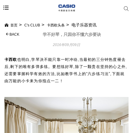
电子乐器资讯
首页
C's CLUB
卡西欧头条
学不好琴，只因你不懂六步要诀
BACK
2016年09月09日
卡西欧
也明白,学琴决不能只靠一时冲动,当最初的三分钟热度褪去
后,剩下的唯有多弹多练。要想练好琴,除了一颗贵在坚持的心之外,
还需要掌握科学有效的方法,比如教学书上的
“
六步练习法
”
,下面就
由万能的小卡来为你指点一二！