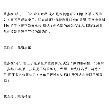
重点在“唱”。一直不让你弹琴,是不是很捉急吖？别急,俗话又说的
好：磨刀不误砍柴工。现在就要让你把刚刚唱会的乐谱,完整地复制
到你的手上把它弹奏出来,切记：怎么唱的就怎么弹,边唱边弹就是
教你控制音符与节拍的准确性。
第四步：先右后左
重点在“分”。前三步是最至关重要的,它决定了你的准确性。只要前
三步都正确,后三步只是单纯的练习。弹琴一般先练右手、再练左
手,两手务必分开练习！当单手还没有达标时,千万表急着双手弹琴
哦！
第五步：唱右弹左