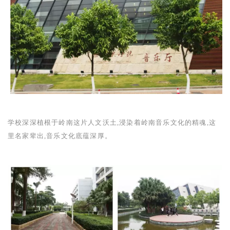
学校深深植根于岭南这片人文沃土,浸染着岭南音乐文化的精魂,这
里名家辈出,音乐文化底蕴深厚。