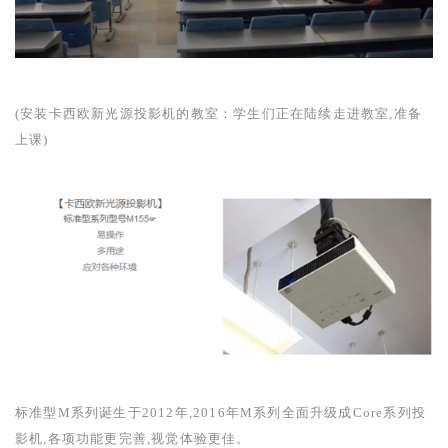
(
安装卡西欧新光源投影机的教室：学生们正在陆续走进教室,准备
上课
)
标准型
M
系列诞生于
2012
年,
2016
年
M
系列全面升级成
Core
系列投
影机,各项功能更完善,视觉体验更佳。