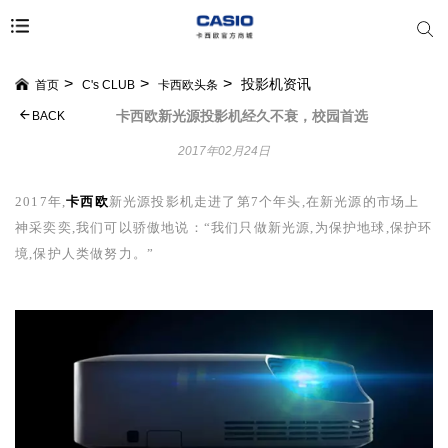
投影机资讯
首页
C's CLUB
卡西欧头条
卡西欧新光源投影机经久不衰，校园首选
BACK
2017年02月24日
2017
年,
卡西欧
新光源投影机走进了第
7
个年头,在新光源的市场上
神采奕奕,我们可以骄傲地说：“我们只做新光源,为保护地球,保护环
境,保护人类做努力。”