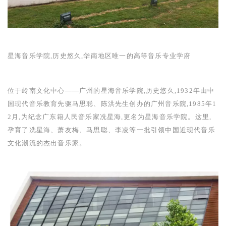
星海音乐学院,历史悠久,华南地区唯一的高等音乐专业学府
位于岭南文化中心——广州的星海音乐学院,历史悠久,
1932
年由中
国现代音乐教育先驱马思聪、陈洪先生创办的广州音乐院,
1985
年
1
2
月,为纪念广东籍人民音乐家冼星海,更名为星海音乐学院。这里,
孕育了冼星海、萧友梅、马思聪、李凌等一批引领中国近现代音乐
文化潮流的杰出音乐家。