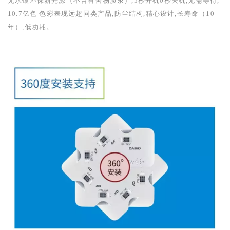
无水银环保新光源（不含有害物质汞）,
5
秒开机
0
秒关机,无需等待,
10.7
亿色 色彩表现远超同类产品,防尘结构,精心设计,长寿命（
10
年）,低功耗。