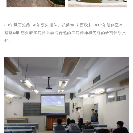
60
年风雨沧桑,
60
年薪火相传。很荣幸,卡西欧从
2012
年陪伴至今,
整整
4
年,感受着星海音乐学院传递的星海精神和优秀的岭南音乐文
化。