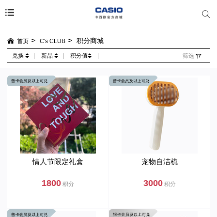
积分商城
首页
C's CLUB
兑换
|
新品
|
积分值
|
筛选
情人节限定礼盒
宠物自洁梳
1800
3000
积分
积分