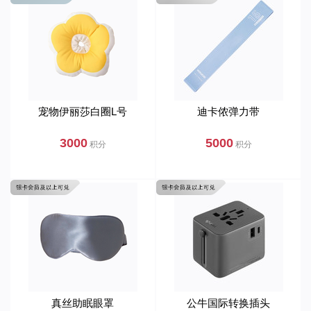
宠物伊丽莎白圈L号
迪卡侬弹力带
3000
5000
积分
积分
真丝助眠眼罩
公牛国际转换插头