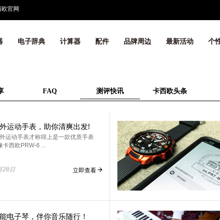
西欧官网
器
电子辞典
计算器
配件
品牌周边
最新活动
个
享
FAQ
测评快讯
卡西欧头条
外运动手表，助你清爽出发!
外运动手表才称得上是一款优质手表
西欧PRW-6 ...
月28日
立即查看
能电子琴，伴你音乐随行！