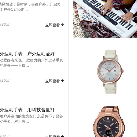
清风怡然，是时候，去往户外，开启美
户外Camp走 ...
月28日
立即查看
多功能户外运动手表，户外运动爱好者的可靠搭档！
动爱好者来说,一款给力的户外运动手表
装备——不仅 ...
月16日
立即查看
卡西欧户外运动手表，用科技含量打动你！
项户外运动的发烧友们,总是免不了要备
手表。对于热 ...
月02日
立即查看