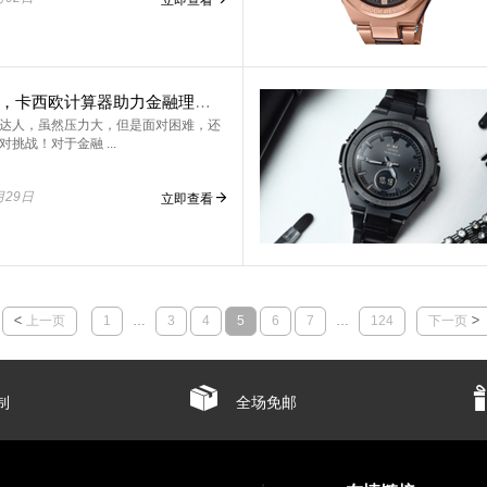
利刃出鞘，卡西欧计算器助力金融理财师事半功倍
达人，虽然压力大，但是面对困难，还
挑战！对于金融 ...
月29日
立即查看
上一页
1
…
3
4
5
6
7
…
124
下一页
制
全场免邮