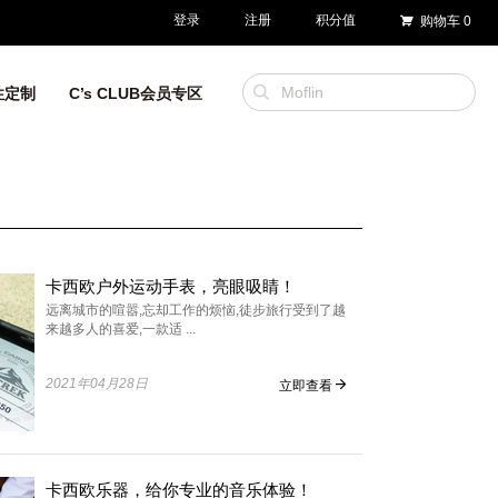
登录
注册
积分值
购物车
0
性定制
C’s CLUB会员专区
卡西欧户外运动手表，亮眼吸睛！
远离城市的喧嚣,忘却工作的烦恼,徒步旅行受到了越
来越多人的喜爱,一款适 ...
2021年04月28日
立即查看
卡西欧乐器，给你专业的音乐体验！