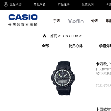
正品承诺
常见问题
产品注册
发票说明
卡
手表
钟表
乐
首页
C's CLUB
全部
使用心得
学霸分
卡西欧户
什么样的户
呢?大概就像卡
2021年04
卡西欧智