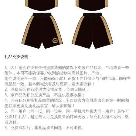
礼品兑换说明：
1、因厂家会在没有任何提前通知的情况下更改产品包装、产地或者一些
附件，本司不能确保客户收到的货物与商城图片、产地、
附件说明完
全一致。只能确保为原厂正货！并且保证与当时市场上同样主
流新品一致。若本商城没有及时更新，请大家谅解！
2、兑换后会在72小时内安排发货，节假日顺延；
3、该产品为积分兑换产品，不提供发票收据；
4、若有积分兑换礼品缺货的情况，卡西欧官方商城客服会在第一时间和
您联系更换兑换礼品事宜，请大家谅解！
5、
同一用户（同一ID、同一设备、同一手机号均视为同一用户）最多可
兑换1件礼品
，超过最大可兑换数量的订单无效，所兑礼品概不发出，敬
请谅解。
6、兑换成功后，非礼品质量问题，不可退换。