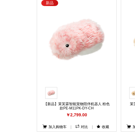
新品
【新品】茉芙霖智能宠物陪伴机器人 粉色
茉
款PE-M11PK-DY-CH
￥2,799.00
加入购物车
|
对比
|
收藏