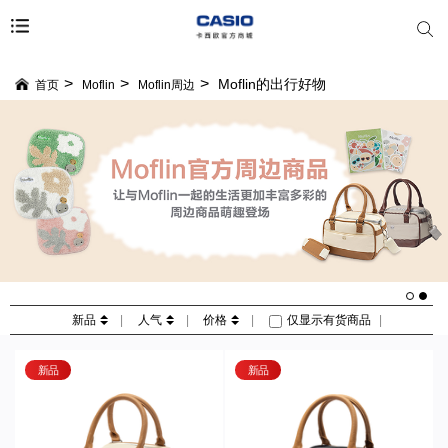
Moflin的出行好物
首页
Moflin
Moflin周边
新品
|
人气
|
价格
|
仅显示有货商品
|
新品
新品