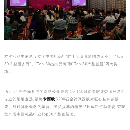
本次活动中依然设立了中国礼品行业
“
十大最具影响力企业
”
、
“Top
30
卓越服务商
”
、
“Top 30
杰出品牌
”
和
“Top 30
产品创新
”
四大奖
项。
历经
9
月中全民参与的网络公众票选,
10
月
10
日由专家评委团严谨而
专业的细细遴选,最终
卡西欧
S200
砺金计算器以对匠心精神的沿
袭、对计算器概念的革新、出类拔萃的精英品质成功打动评委,荣获
第九届中国礼品行业
Top30
产品创新奖。