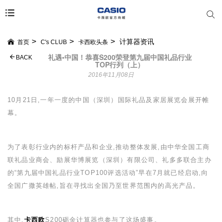
计算器资讯
首页
C's CLUB
卡西欧头条
礼遇•中国！恭喜S200荣登第九届中国礼品行业
BACK
TOP行列（上）
2016年11月08日
10
月
21
日,一年一度的中国（深圳）国际礼品及家居展览会展开帷
幕。
为了表彰行业内的标杆产品和企业,推动整体发展,由中华全国工商
联礼品业商会、励展华博展览（深圳）有限公司、礼多多联合主办
的
“
第九届中国礼品行业
TOP100
评选活动
”
早在
7
月就已经启动,向
全国广撒英雄帖,旨在寻找出全国乃至世界范围内的高光产品。
其中,
卡西欧
S200
砺金计算器也参与了这场盛事。