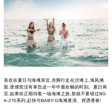
喜欢在夏日与海滩亲近,赤脚行走在沙滩上,海风拂
面,便感觉没有辜负这一年中最欢畅的时刻。夏日将
至,如果你正期待着一场海滩之旅,
那就不要错过BG
A-270系列
,
赶快
与B
ABY-G
海滩逐浪、挥洒青春
!