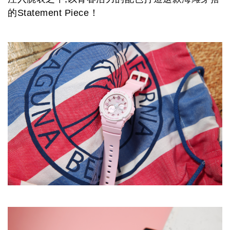
的
Statement Piece
！