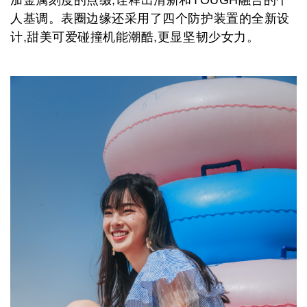
加金属刻度的点缀,诠释出清新和
TOUGH
融合
的个
人基调。
表圈边缘还采用了四个防护装置的全新设
计,甜美可爱碰撞机能潮酷,更显坚韧少女力。