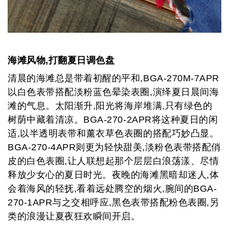
海滩风物,打翻夏日调色盘
清晨的海滩总是带着初醒的平和,
BGA-270M-7APR
以白色表带搭配淡粉蓝色晕染表圈,演绎夏日晨间海
滩的气息。太阳渐升,阳光将海岸堆满,只有绿色的
树荫中藏着清凉。
BGA-270-2APR
将这种夏日的闲
适,以半透明表带和薰衣草色表圈的搭配巧妙凸显。
BGA-270-4APR
则更为轻快甜美,淡粉色表带搭配俏
皮的白色表圈,让人联想起那个层层白浪荡漾、尽情
释放少女心的夏日时光。夜晚的海滩黑暗却迷人,体
会着海风的轻抚,看着远处腾空的烟火,腕间的BGA-
270-1APR与之交相呼应,黑色表带搭配粉色表圈,另
类的浪漫让夏夜狂欢瞬间开启。