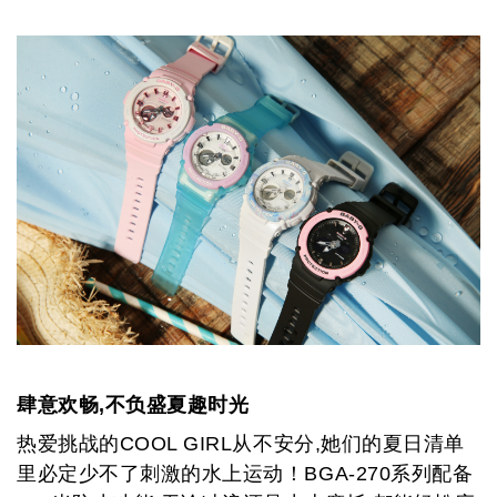
肆意欢畅,不负盛夏趣时光
热爱挑战的C
OOL GIRL
从不安分,她们的夏日清单
里必定少不了刺激的水上运动！
BGA-270
系列配备