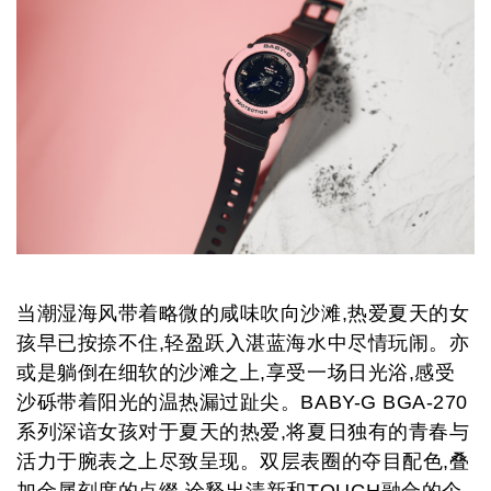
当潮湿海风带着略微的咸味吹向沙滩,热爱夏天的女
孩早已按捺不住,轻盈跃入湛蓝海水中尽情玩闹。亦
或是躺倒在细软的沙滩之上,享受一场日光浴,感受
沙砾带着阳光的温热漏过趾尖。B
ABY-G BGA-270
系列深谙女孩对于夏天的热爱,将夏日独有的青春与
活力于腕表之上尽致呈现。双层表圈的夺目配色,叠