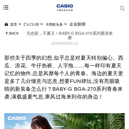
企业新闻
首页
C's CLUB
卡西欧头条
无色彩，不夏天！BABY-G BGA-270系列逐浪来
BACK
袭
2020年03月31日
那些关于四季的幻想,似乎总是对夏天特别偏心。西
瓜、浪花、牛仔热裤、人字拖……每一样印有夏天
记忆的物件,总是风靡每个人的青春。海边的夏天更
是多了几分惬意与恣意,想要F
UN
肆玩,没有亮眼吸
睛的新装备怎么行？B
ABY-G BGA-270
系列青春来
袭,满载盛夏气息,乘风过海来到你的身边！