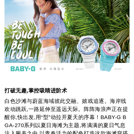
打破无趣,掌控吸睛进阶术
白色沙滩与蔚蓝海域彼此交融、嬉戏追逐。海岸线
欢动跳跃,一路延伸至遥远天际。阵阵海浪声正在提
醒你,快出发,用“型”动拉开夏天的序幕！B
ABY-G B
GA-270
系列以夏日海滩为主题,将满满的夏日气息
注入腕表之中,以青春活力的配色打造这款海滩穿搭