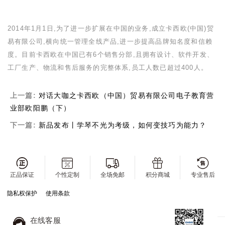
2014
年
1
月
1
日,为了进一步扩展在中国的业务,成立卡西欧
(
中国
)
贸
易有限公司,横向统一管理全线产品,进一步提高品牌知名度和信赖
度。目前卡西欧在中国已有
6
个销售分部,且拥有设计、软件开发、
工厂生产、物流和售后服务的完整体系,员工人数已超过
400
人。
上一篇:
对话大咖之卡西欧（中国）贸易有限公司电子教育营
业部欧阳鹏（下）
下一篇:
新品发布丨学琴不光为考级，如何变技巧为能力？
正品保证
个性定制
全场免邮
积分商城
专业售后
隐私权保护
使用条款
在线客服