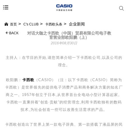
企业新闻
首页
C's CLUB
卡西欧头条
对话大咖之卡西欧（中国）贸易有限公司电子教
BACK
育营业部欧阳鹏（上）
2016年08月30日
主持人：在节目的开始,请您简单介绍一下卡西欧公司,以及公司的
理念。
欧阳鹏：
卡西欧
（
CASIO
）（注：以下卡西欧（
CASIO
）简称为
卡西欧）是世界领先的提供电子消费产品和商务解决方案的知名厂
商之一。
1957
年创立于日本,从世界首台全电动小型计算器起家。
卡西欧一直秉持着
“
创造
·
贡献
”
的经营理念,利用卡西欧独有的数码
技术,为社会创造一些可以改善生活需求的产品。
卡西欧创造出了世界上第一款电子辞典、第一款搭载了液晶屏的民