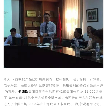
今天,卡西欧的产品已扩展到腕表、数码相机、电子辞典、计算器、
电子乐器、系统设备等,且以智能轻薄、易用便利的特点而受到用户
的喜爱。
卡西欧
集团目前在全球拥有
42
家集团公司,约
11,000
名员
工,每年有超过
1
亿个产品销往全球各地。卡西欧的产品在
70
年代就
进入了中国市场,
2003
年在上海成立了卡西欧
(
上海
)
贸易有限公司。