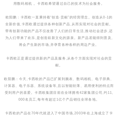
用数码相机 。卡西欧希望通过自己的技术为社会服务。
欧阳鹏：
卡西欧一直秉持着
“
创造
·
贡献
”
的经营理念。创造从
0-1
的
全新价值,卡西欧通过提供各种创新产品,从而实现对社会的贡献。
带有创新功能的产品不仅改善了人们的日常生活,推动社会进步,还
为人们带来了欢乐,是创造崭新文化的源泉。新产品若能得到普及,
将会产生新的市场,并孕育各种各样的周边产业。
卡西欧正是通过提供新的产品及服务,从各个方面实现对社会的贡
献。
欧阳鹏：
今天,卡西欧的产品已扩展到腕表、数码相机、电子辞典、
计算器、电子乐器、系统设备等,且以智能轻薄、易用便利的特点而
受到用户的喜爱。卡西欧集团目前在全球拥有
42
家集团公司,约
11,
000
名员工,每年有超过
1
亿个产品销往全球各地。
卡西欧的产品在
70
年代就进入了中国市场,
2003
年在上海成立了卡