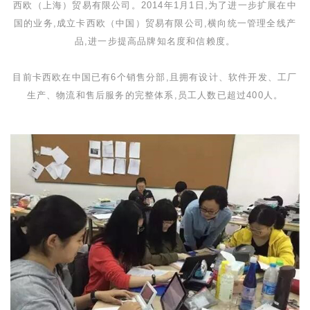
西欧（上海）贸易有限公司。
2014
年
1
月
1
日,为了进一步扩展在中
国的业务,成立卡西欧（中国）贸易有限公司,横向统一管理全线产
品,进一步提高品牌知名度和信赖度。
目前卡西欧在中国已有
6
个销售分部,且拥有设计、软件开发、工厂
生产、物流和售后服务的完整体系,员工人数已超过
400
人。