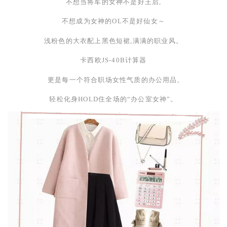
不想当将军的女神不是好王后,
不想成为女神的
OL
不是好仙女～
浅粉色的大衣配上黑色短裙,满满的职业风。
卡西欧
JS-40B
计算器
更是每一个符合职场女性气质的办公用品,
轻松化身
HOLD
住全场的“办公室女神”。