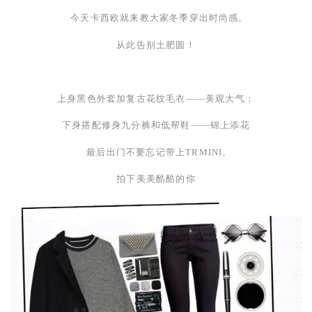
今天卡西欧就来教大家冬季穿出时尚感,
从此告别土肥圆！
上身黑色外套加复古花纹毛衣——美观大气；
下身搭配修身九分裤和低帮鞋——锦上添花
最后出门不要忘记带上
TRMINI
,
拍下美美酷酷的你