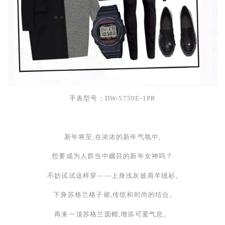
手表型号：
DW-5750E-1PR
新年将至,在浓浓的新年气氛中,
想要成为人群当中瞩目的新年女神吗？
不妨试试这样穿——上身浅灰披肩羊绒衫,
下身苏格兰格子裙,
传统和时尚的结合,
再来一顶苏格兰圆帽,增添可爱气息。