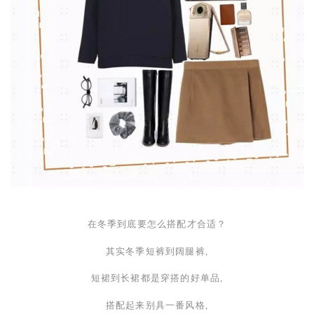
在冬季到底要怎么搭配才合适？
其实冬季短裤到阔腿裤,
短裙到长裙都是穿搭的好单品,
搭配起来别具一番风格,