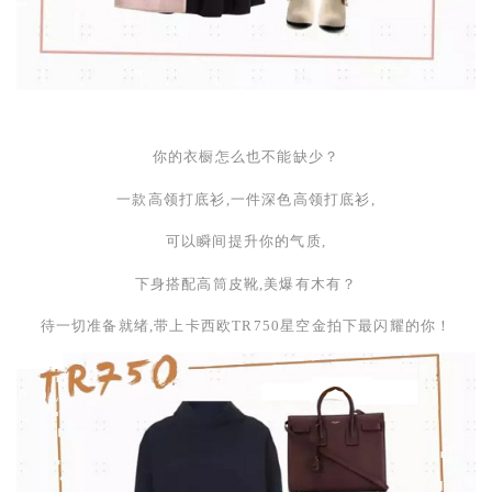
你的衣橱怎么也不能缺少？
一款高领打底衫,一件深色高领打底衫,
可以瞬间提升你的气质,
下身搭配高筒皮靴,美爆有木有？
待一切准备就绪,带上卡西欧
TR750
星空金拍下最闪耀的你！