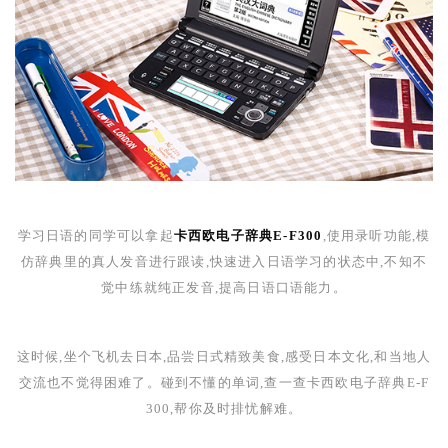
学习日语的同学可以拿起
卡西欧电子辞典E-F300
,使用录听功能,模
仿辞典里的真人发音进行跟读,快速进入日语学习的状态中,不知不
觉中练就纯正发音,提高日语口语能力。
这时候,坐个飞机去日本,品尝日式精致美食,感受日本文化,和当地人
交流也不觉得困难了。碰到不懂的单词,查一查卡西欧电子辞典
E-F
300
,帮你及时排忧解难。