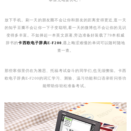
放下手机。刷一天的朋友圈不会让你和朋友的距离变得更近,逛一天
的知乎豆瓣不会让你一下子变聪明,看一天的微博也不会让你的见识
变得多丰富。不如捧起一本英文原著,旁边准备好装载了
79
本权威
辞书的
卡西欧电子辞典E-F200
,遇上晦涩难懂的单词可以随时随地
查一查。
那些寒假里仍在为雅思、托福考试奋斗的同学们,也无须懊恼。卡西
欧电子辞典
E-F200
的词汇学习、测验、温习功能和口语录听问答功
能帮助你轻松准备考试。