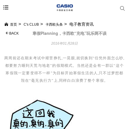
电子教育资讯
首页
C's CLUB
卡西欧头条
寒假Planning，卡西欧“充电”玩乐两不误
BACK
2016年01月28日
两周前还在期末考试中艰苦挣扎,一晃眼,就切换到“任凭外面怎么吵,
都要努力睡到天荒与地老
”
的假期模式。当然还是会有一群以
“
这个
寒假我一定要变得不一样
”
为目标开始寒假生活的人,只不过梦想都
毁在
“
毫无执行力
”
上,同样白白浪费了整个寒假。