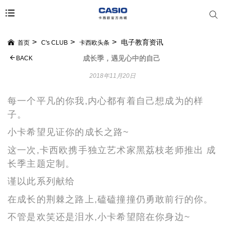
电子教育资讯
首页
C's CLUB
卡西欧头条
成长季，遇见心中的自己
BACK
2018年11月20日
每一个平凡的你我,内心都有着自己想成为的样
子。
小卡希望见证你的成长之路~
这一次,卡西欧携手独立艺术家黑荔枝老师推出 成
长季主题定制。
谨以此系列献给
在成长的荆棘之路上,磕磕撞撞仍勇敢前行的你。
不管是欢笑还是泪水,小卡希望陪在你身边~