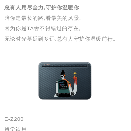
总有人用尽全力,守护你温暖你
陪
你
走最长的路,看最美的风景,
因
为你是TA舍不得错过
的存在,
无论时光蔓延到多远,总有人
守护你温暖
前行
。
E-Z200
留学适用