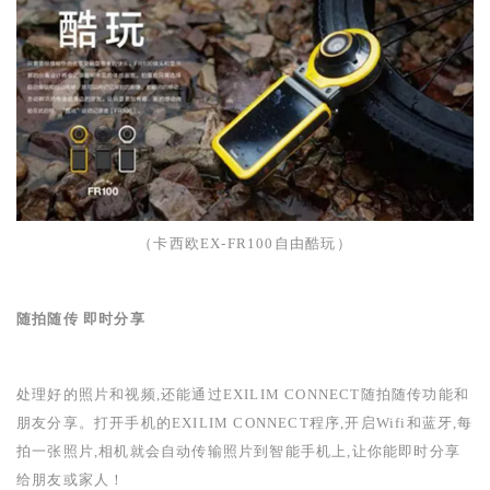
（卡西欧
EX-FR100
自由酷玩）
随拍随传 即时分享
处理好的照片和视频,还能通过
EXILIM CONNECT
随拍随传功能和
朋友分享。打开手机的
EXILIM CONNECT
程序,开启
Wifi
和蓝牙,每
拍一张照片,相机就会自动传输照片到智能手机上,让你能即时分享
给朋友或家人！