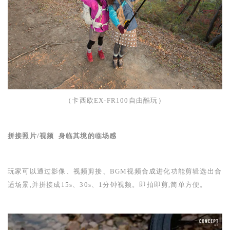
（卡西欧
EX-FR100
自由酷玩）
拼接照片
/
视频
身临其境的临场感
玩家可以通过影像、视频剪接、
BGM
视频合成进化功能剪辑选出合
适场景,并拼接成
15s
、
30s
、
1
分钟视频。即拍即剪,简单方便。