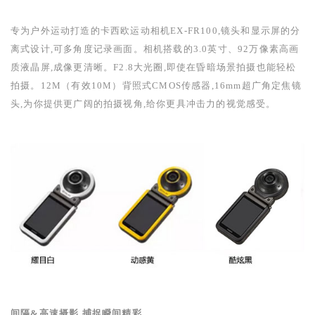
专为户外运动打造的卡西欧运动相机
EX-FR100
,镜头和显示屏的分
离式设计,可多角度记录画面。相机搭载的
3.0
英寸、
92
万像素高画
质液晶屏,成像更清晰。
F2.8
大光圈,即使在昏暗场景拍摄也能轻松
拍摄。
12M
（有效
10M
）背照式
CMOS
传感器,
16mm
超广角定焦镜
头,为你提供更广阔的拍摄视角,给你更具冲击力的视觉感受。
间隔
&
高速摄影 捕捉瞬间精彩