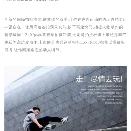
全新的间隔拍摄功能,解放你的双手,让你在户外运动时边玩边拍更
fr
ee
更自在！使用高速连拍预录功能,按下高速快门,捕捉人物动作的
精彩瞬间！
240fps
高速视频拍摄功能,无论是拍摄极速下坡还是腾空
跳跃等高难度动作,卡西欧分离式运动相机
EX-FR100
都能以慢镜头
回播,让你回顾难忘的动人细节。