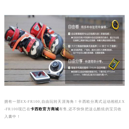
拥有一部
EX-FR100
,自由玩转天涯海角！卡西欧分离式运动相机
EX
-FR100
现已在
卡西欧官方商城
有售,还不快快把这么酷炫的宝贝收
入囊中！