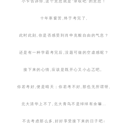
小卡告诉你,这个意思就是“录取吧”的意思！
十年寒窗苦,终于考完了,
此时此刻,你是否感受到肖申克般自由的气息？
还是有一种学霸考完后,没题可做的空虚感呢？
接下来的心情,应该是既开心又小忐忑吧。
你若考好,便是晴天；你若考不好,那也无所谓呀,
北大清华上不了,北大青鸟不是绰绰有余嘛…
不去考虑那么多,好好享受接下来的日子吧↓