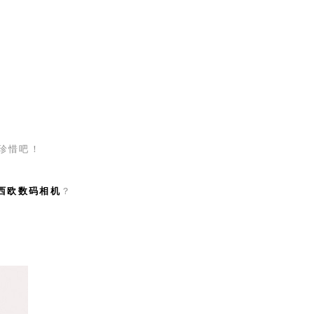
好珍惜吧！
西欧数码相机
？
！