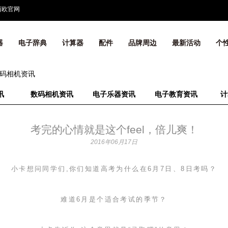
西欧官网
器
电子辞典
计算器
配件
品牌周边
最新活动
个
码相机资讯
讯
数码相机资讯
电子乐器资讯
电子教育资讯
计
考完的心情就是这个feel，倍儿爽！
2016年06月17日
小卡想问同学们,你们知道高考为什么在
6
月
7
日、
8
日考吗？
难道
6
月是个适合考试的季节？