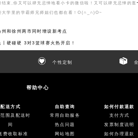
考结束,你又可以肆无忌惮地看小卡的微信啦！又可以肆无忌惮的逛
些大学里的学霸师兄师姐们也都在看！
O(
∩
_
∩
)O~
扬州和徐州两市同时增设新考点
头丨硬碰硬 3对3篮球赛火热开启！
个性定制
全
帮助中心
配送方式
自助查询
如何付款退款
送范围及配送时
常用自助服务
支付方式
间
热点问题
发票制度说明
送费收取标准
网站地图
如何办理退款