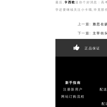
最后,
卡西欧
送你个好消息：高
学还要继续关注小卡哦,毕竟那
上一篇:
雅思在
下一篇:
主宰街
正品保证
新手指南
注册新用户
配
网站订购流程
配