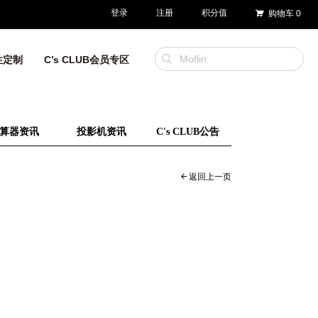
登录
注册
积分值
购物车
0
性定制
C’s CLUB会员专区
算器资讯
投影机资讯
C's CLUB公告
返回上一页