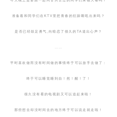
今天晚上是要跟一起同甘共苦过的同学们来顿大餐吗？
准备着和同学们在
KTV
里把青春的狂躁嘶吼出来吗？
是否已经鼓足勇气,向暗恋了很久的
TA
道出心声？
……
平时喜欢做而没有时间做的事情终于可以放手去做了：
终于可以睡觉睡到自！然！醒！了！
很久没有看的电视剧又可以追起来啦！
那些想去却没时间去的地方终于可以说走就走啦！