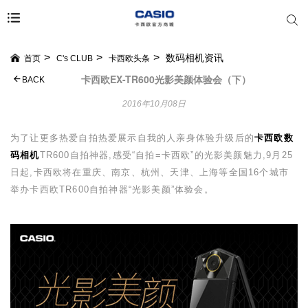
数码相机资讯
首页
C's CLUB
卡西欧头条
卡西欧EX-TR600光影美颜体验会（下）
BACK
2016年10月08日
为了让更多热爱自拍热爱展示自我的人亲身体验升级后的
卡西欧
数
码相机
TR600
自拍神器,感受“自拍
=
卡西欧”的光影美颜魅力,
9
月
25
日起,卡西欧将在重庆、南京、杭州、天津、上海等全国
16
个城市
举办卡西欧
TR600
自拍神器“光影美颜”体验会。