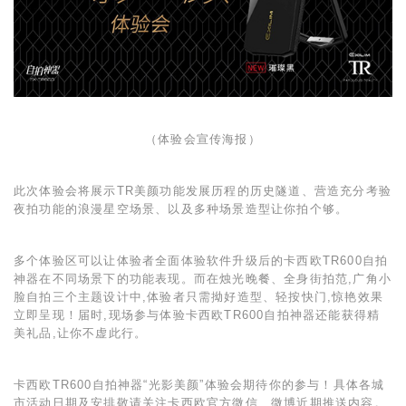
（体验会宣传海报）
此次体验会将展示
TR
美颜功能发展历程的历史隧道、营造充分考验
夜拍功能的浪漫星空场景、以及多种场景造型让你拍个够。
多个体验区可以让体验者全面体验软件升级后的卡西欧
TR600
自拍
神器在不同场景下的功能表现。而在烛光晚餐、全身街拍范,广角小
脸自拍三个主题设计中,体验者只需拗好造型、轻按快门,惊艳效果
立即呈现！届时,现场参与体验卡西欧
TR600
自拍神器还能获得精
美礼品,让你不虚此行。
卡西欧
TR600
自拍神器“光影美颜”体验会期待你的参与！具体各城
市活动日期及安排敬请关注卡西欧官方微信、微博近期推送内容。