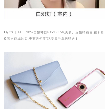
1
月
23
日,
ALL NEW
自拍神器
EX-TR750
,美丽开启预约销售,在卡西
欧官方商城购买,更有天使蓝
TR
专属手拿包赠送！