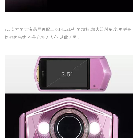
3.5
英寸的大液晶屏再配上双闪
LED
灯的加持,超大照射角度,更鲜亮
均匀的光线,令美色摄入人心,从此无界。