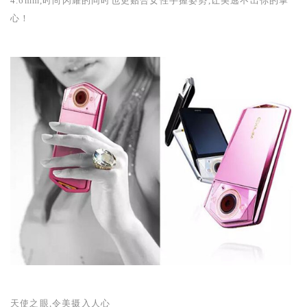
4.6mm
,时尚闪耀的同时也更贴合女性手握姿势,让美逃不出你的掌
心！
天使之眼,令美摄入人心