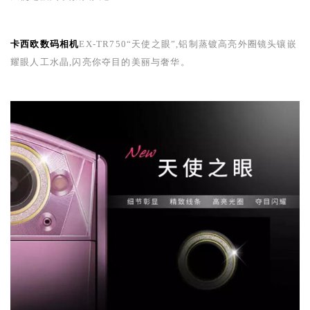
卡西欧
数码相机
EX-TR750
“天使之眼”,铝制蒸镀高亮外圈镜头镶嵌
耀眼人工水晶,闪亮你夺目的美丽与奢华。