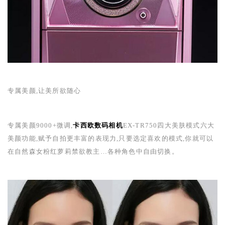
专属美颜,让美所欲随心
专属美颜
9000+
微调,
卡西欧
数码相机
EX-TR750
四大美肤模式六大
美颜功能,赋予自拍更丰富的表现力,只要选定喜欢的模式,你就可以
在自然森女粉红萝莉禁欲教主…各种角色中自由切换。