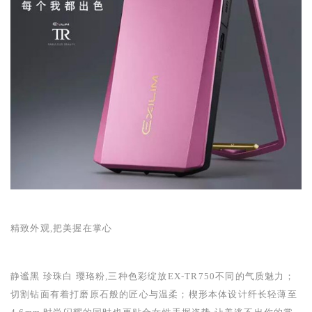
精致外观,把美握在掌心
静谧黑 珍珠白 璎珞粉,三种色彩绽放
EX-TR750
不同的气质魅力；
切割钻面有着打磨原石般的匠心与温柔；楔形本体设计纤长轻薄至