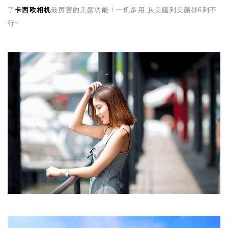
了
卡西欧相机
最厉害的美颜功能！一机多用,从美腿到美颜都
6
到不
行
~