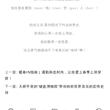
放在朋友圈羡（
man）煞(（tian）旁（guo）人（hai）！
拍好之后,看到阳光下约会的男女,
坚强的心再一次派上用处。
朋友圈秀一把恩爱,
没点勇气都撬动不了单身汪的
“地球”啊！
上一篇:
暖春IN指南 | 通勤风也时尚，让你爱上春季上班穿
搭！
下一篇:
大师手里的“键盘博物馆”带你聆听世界音乐的宏伟史
诗