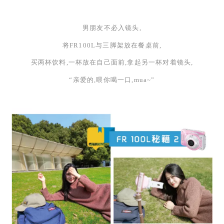
男朋友不必入镜头,
将
FR100L与三脚架放在餐桌前,
买两杯饮料,一杯放在自己面前,拿起另一杯对着镜头,
“亲爱的,喂你喝一口,mua~”