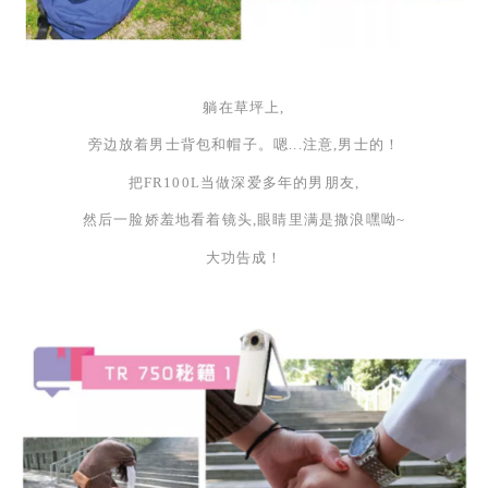
躺在草坪上,
旁边放着男士背包和帽子。嗯
...注意,男士的！
把
FR100L当做深爱多年的男朋友,
然后一脸娇羞地看着镜头,眼睛里满是撒浪嘿呦
~
大功告成！