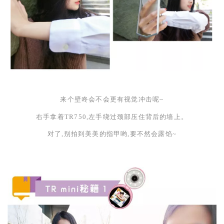
来个壁咚会不会更有视觉冲击呢
~
右手拿着
TR750,左手绕过颈部压住背后的墙上。
对了,别拍到美美的指甲哟,要不然会露馅
~