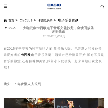
电子乐器资讯
首页
C's CLUB
卡西欧头条
大咖云集卡西欧电子音乐文化沙龙，全镜回放圣
BACK
诞主题趴
2016年01月04日
在
2015
年平安夜的钟声敲响之前,集音乐大咖、电音潮人和多位音
乐爱好者的
卡西欧
电子音乐圣诞主题派对已经隆重开始,派对不只是
音乐的殿堂,还有佳肴和美酒,跟着小卡的镜头一起来回顾狂欢之夜
吧！
镜头一：电音潮人齐报到