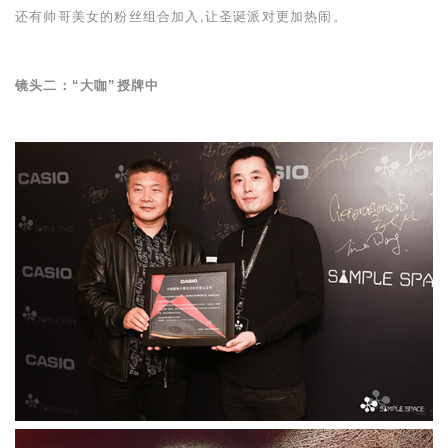
还有帅哥美女的粉丝组合加入,让圣诞派对更加热闹。
镜头二：“大咖”授牌中