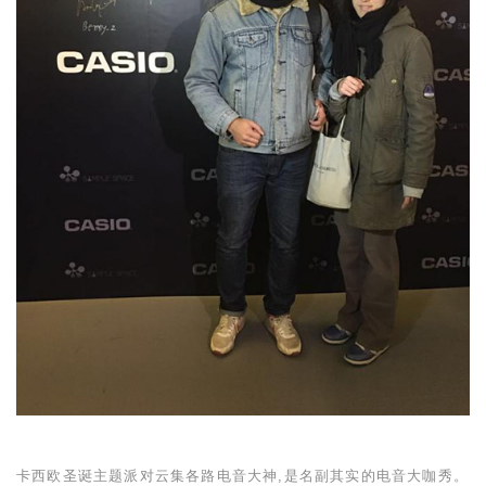
卡西欧圣诞主题派对云集各路电音大神,是名副其实的电音大咖秀。