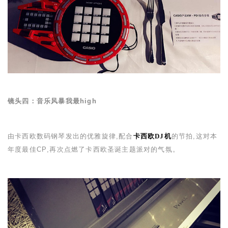
镜头四：音乐风暴我最
high
由卡西欧数码钢琴发出的优雅旋律,配合
卡西欧DJ
机
的节拍,这对本
年度最佳
CP
,再次点燃了卡西欧圣诞主题派对的气氛
。