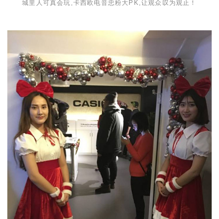
城里人可真会玩,卡西欧电音忠粉大
PK
,让观众叹为观止！