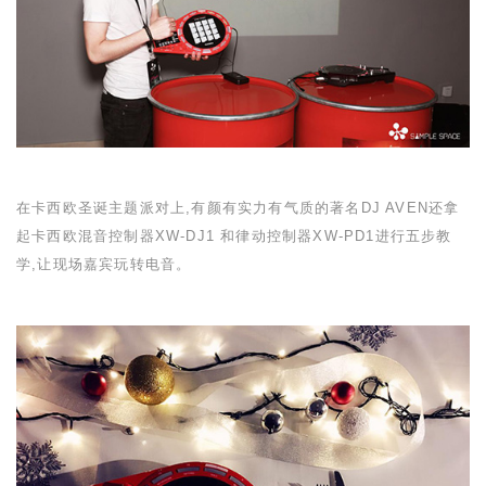
在卡西欧圣诞主题派对上,有颜有实力有气质的著名
DJ AVEN
还拿
起卡西欧混音控制器
XW-DJ1
和律动控制器
XW-PD1
进行五步教
学,让现场嘉宾玩转电音。