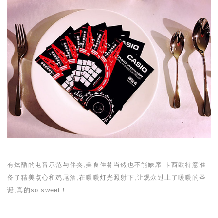
有炫酷的电音示范与伴奏,美食佳肴当然也不能缺席,卡西欧特意准
备了精美点心和鸡尾酒,在暖暖灯光照射下,让观众过上了暖暖的圣
诞,真的
so sweet
！