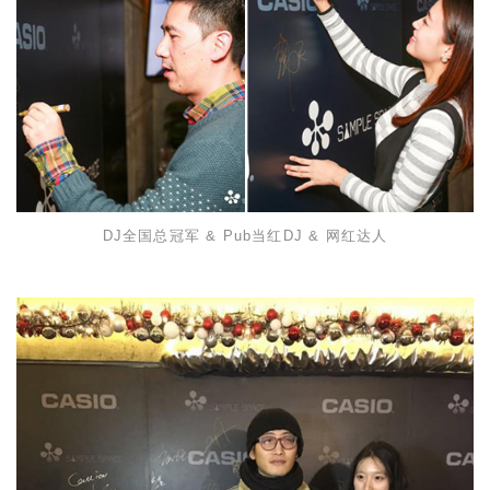
DJ
全国总冠军
& Pub
当红
DJ &
网红达人